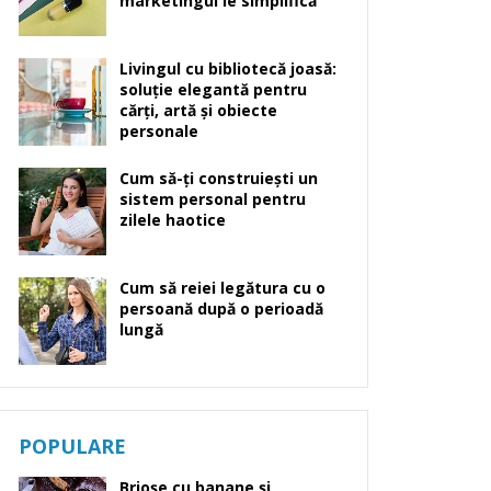
marketingul le simplifică
Livingul cu bibliotecă joasă:
soluție elegantă pentru
cărți, artă și obiecte
personale
Cum să-ți construiești un
sistem personal pentru
zilele haotice
Cum să reiei legătura cu o
persoană după o perioadă
lungă
POPULARE
Brioșe cu banane și