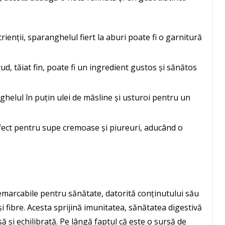
ienții, sparanghelul fiert la aburi poate fi o garnitură
d, tăiat fin, poate fi un ingredient gustos și sănătos
ghelul în puțin ulei de măsline și usturoi pentru un
ect pentru supe cremoase și piureuri, aducând o
emarcabile pentru sănătate, datorită conținutului său
și fibre. Acesta sprijină imunitatea, sănătatea digestivă
să și echilibrată. Pe lângă faptul că este o sursă de