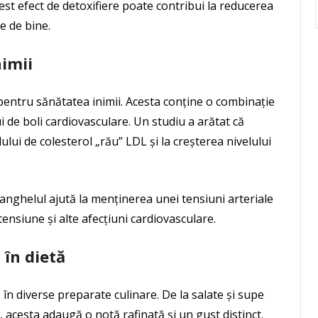
cest efect de detoxifiere poate contribui la reducerea
e de bine.
nimii
entru sănătatea inimii. Acesta conține o combinație
ui de boli cardiovasculare. Un studiu a arătat că
lui de colesterol „rău” LDL și la creșterea nivelului
anghelul ajută la menținerea unei tensiuni arteriale
ensiune și alte afecțiuni cardiovasculare.
 în dietă
în diverse preparate culinare. De la salate și supe
 acesta adaugă o notă rafinată și un gust distinct.