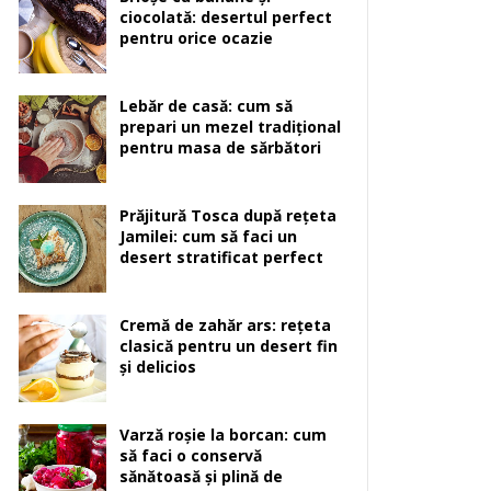
ciocolată: desertul perfect
pentru orice ocazie
Lebăr de casă: cum să
prepari un mezel tradițional
pentru masa de sărbători
Prăjitură Tosca după rețeta
Jamilei: cum să faci un
desert stratificat perfect
Cremă de zahăr ars: rețeta
clasică pentru un desert fin
și delicios
Varză roșie la borcan: cum
să faci o conservă
sănătoasă și plină de