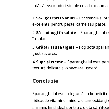
Iată câteva moduri simple de a-l consuma:
Să-l gătești la aburi
– Păstrându-și nutr
excelentă pentru pește, carne sau paste.
Să-l adaugi în salate
– Sparanghelul cru
în salate.
Grătar sau la tigaie
– Poți sota sparan
gust savuros.
Supe și creme
– Sparanghelul este perf
textură delicată și o savoare ușoară.
Concluzie
Sparanghelul este o legumă cu beneficii r
ridicat de vitamine, minerale, antioxidanți 
și inimii, fiind ideal pentru o dietă sănătoa