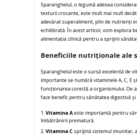
Sparanghelul, o legumă adesea considerată
texturii crocante, este mult mai mult decâ
adevărat superaliment, plin de nutrienți es
echilibrată. În acest articol, vom explora b
alimentația zilnică pentru a sprijini sănăt
Beneficiile nutriționale ale
Sparanghelul este o sursă excelentă de vit
importante se numără vitaminele A, C, E și K
funcționarea corectă a organismului. De a
face benefic pentru sănătatea digestivă și
Vitamina A
este importantă pentru sănăt
îmbătrânirii prematură.
Vitamina C
sprijină sistemul imunitar, a