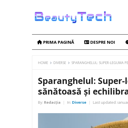
PRIMA PAGINĂ
DESPRE NOI
HOME
DIVERSE
SPARANGHELUL: SUPER-LEGUMA PE
Sparanghelul: Super-
sănătoasă și echilibr
By:
Redacția
In:
Diverse
Last updated:
ianuar
|
|