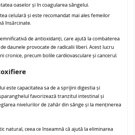
ătatea oaselor și în coagularea sângelui.
tea celulară și este recomandat mai ales femeilor
ă însărcinate.
semnificativă de antioxidanți, care ajută la combaterea
 de daunele provocate de radicalii liberi. Acest lucru
ni cronice, precum bolile cardiovasculare și cancerul.
toxifiere
i este capacitatea sa de a sprijini digestia și
sparanghelul favorizează tranzitul intestinal și
reglarea nivelurilor de zahăr din sânge și la menținerea
c natural, ceea ce înseamnă că ajută la eliminarea