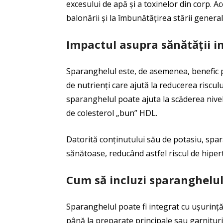
excesului de apă și a toxinelor din corp. A
balonării și la îmbunătățirea stării general
Impactul asupra sănătății i
Sparanghelul este, de asemenea, benefic p
de nutrienți care ajută la reducerea riscul
sparanghelul poate ajuta la scăderea nivelu
de colesterol „bun” HDL.
Datorită conținutului său de potasiu, spar
sănătoase, reducând astfel riscul de hipert
Cum să incluzi sparanghelul
Sparanghelul poate fi integrat cu ușurință 
până la preparate principale sau garnituri,