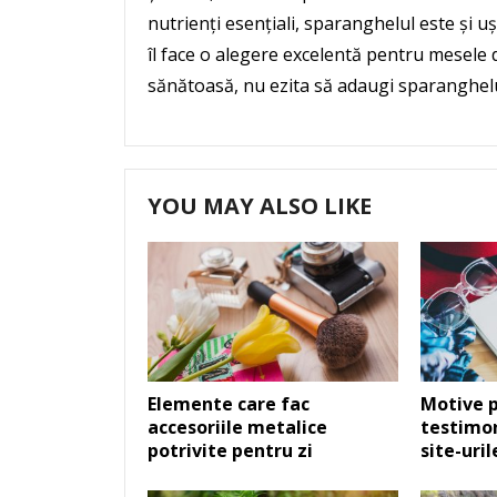
nutrienți esențiali, sparanghelul este și u
îl face o alegere excelentă pentru mesele de
sănătoasă, nu ezita să adaugi sparanghelul
YOU MAY ALSO LIKE
Elemente care fac
Motive p
accesoriile metalice
testimon
potrivite pentru zi
site-uri